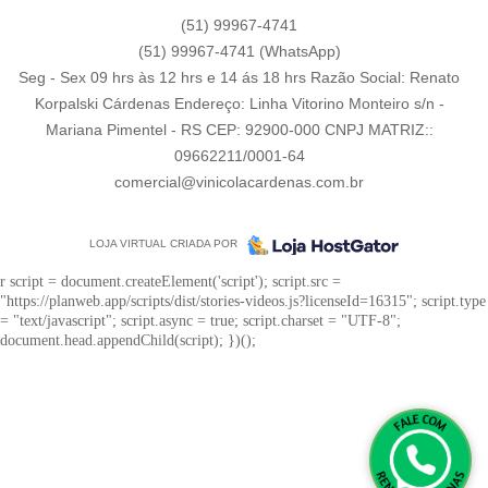
(51)
99967-4741
(51)
99967-4741
(WhatsApp)
Seg - Sex 09 hrs às 12 hrs e 14 ás 18 hrs Razão Social: Renato
Korpalski Cárdenas Endereço: Linha Vitorino Monteiro s/n -
Mariana Pimentel - RS CEP: 92900-000 CNPJ MATRIZ::
09662211/0001-64
comercial@vinicolacardenas.com.br
LOJA VIRTUAL CRIADA POR
r script = document.createElement('script'); script.src =
"https://planweb.app/scripts/dist/stories-videos.js?licenseId=16315"; script.type
= "text/javascript"; script.async = true; script.charset = "UTF-8";
document.head.appendChild(script); })();