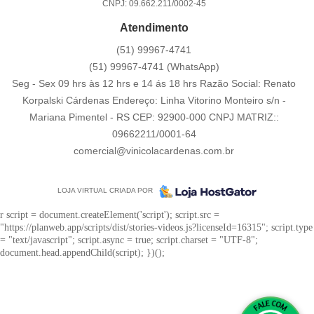
CNPJ: 09.662.211/0002-45
Atendimento
(51)
99967-4741
(51)
99967-4741
(WhatsApp)
Seg - Sex 09 hrs às 12 hrs e 14 ás 18 hrs Razão Social: Renato
Korpalski Cárdenas Endereço: Linha Vitorino Monteiro s/n -
Mariana Pimentel - RS CEP: 92900-000 CNPJ MATRIZ::
09662211/0001-64
comercial@vinicolacardenas.com.br
LOJA VIRTUAL CRIADA POR
r script = document.createElement('script'); script.src =
"https://planweb.app/scripts/dist/stories-videos.js?licenseId=16315"; script.type
= "text/javascript"; script.async = true; script.charset = "UTF-8";
document.head.appendChild(script); })();