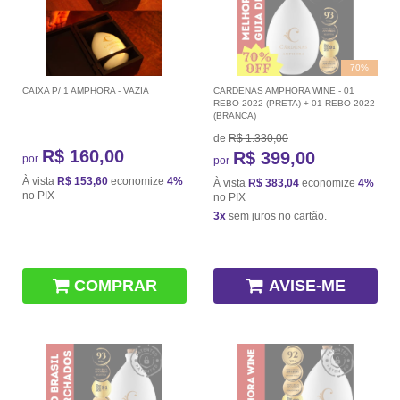
70%
CAIXA P/ 1 AMPHORA - VAZIA
CARDENAS AMPHORA WINE - 01
REBO 2022 (PRETA) + 01 REBO 2022
(BRANCA)
de
R$ 1.330,00
R$ 160,00
R$ 399,00
por
por
À vista
R$ 153,60
economize
4%
À vista
R$ 383,04
economize
4%
no PIX
no PIX
3x
sem juros no cartão.
COMPRAR
AVISE-ME