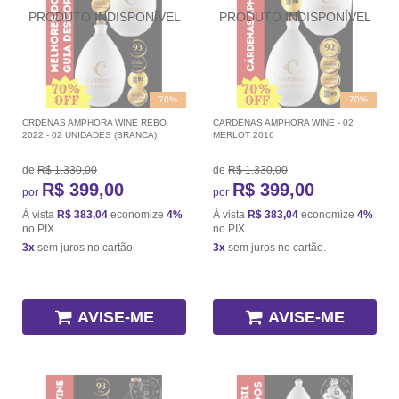
70%
70%
CRDENAS AMPHORA WINE REBO
CARDENAS AMPHORA WINE - 02
2022 - 02 UNIDADES (BRANCA)
MERLOT 2016
de
R$ 1.330,00
de
R$ 1.330,00
R$ 399,00
R$ 399,00
por
por
À vista
R$ 383,04
economize
4%
À vista
R$ 383,04
economize
4%
no PIX
no PIX
3x
sem juros no cartão.
3x
sem juros no cartão.
AVISE-ME
AVISE-ME