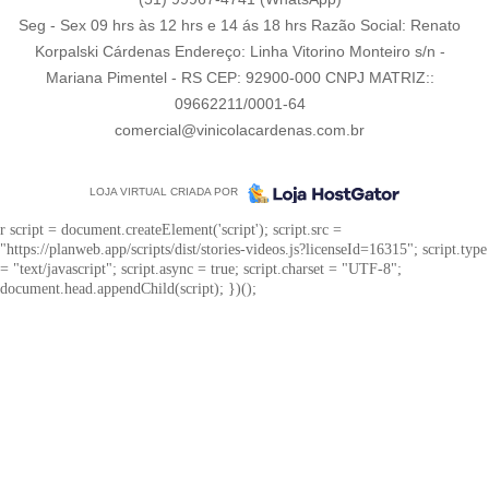
Seg - Sex 09 hrs às 12 hrs e 14 ás 18 hrs Razão Social: Renato
Korpalski Cárdenas Endereço: Linha Vitorino Monteiro s/n -
Mariana Pimentel - RS CEP: 92900-000 CNPJ MATRIZ::
09662211/0001-64
comercial@vinicolacardenas.com.br
LOJA VIRTUAL CRIADA POR
r script = document.createElement('script'); script.src =
"https://planweb.app/scripts/dist/stories-videos.js?licenseId=16315"; script.type
= "text/javascript"; script.async = true; script.charset = "UTF-8";
document.head.appendChild(script); })();