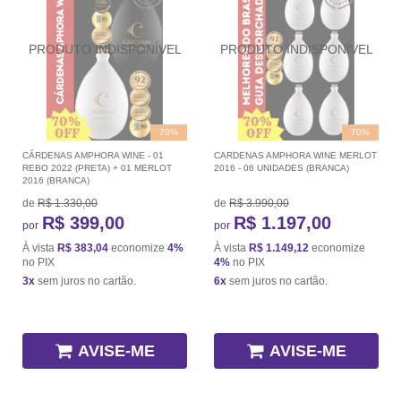
70%
70%
CÁRDENAS AMPHORA WINE - 01
CARDENAS AMPHORA WINE MERLOT
REBO 2022 (PRETA) + 01 MERLOT
2016 - 06 UNIDADES (BRANCA)
2016 (BRANCA)
de
R$ 1.330,00
de
R$ 3.990,00
R$ 399,00
R$ 1.197,00
por
por
À vista
R$ 383,04
economize
4%
À vista
R$ 1.149,12
economize
no PIX
4%
no PIX
3x
sem juros no cartão.
6x
sem juros no cartão.
AVISE-ME
AVISE-ME