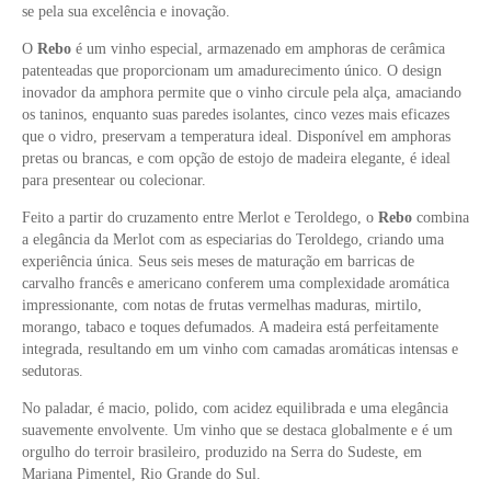
se pela sua excelência e inovação.
O
Rebo
é um vinho especial, armazenado em amphoras de cerâmica
patenteadas que proporcionam um amadurecimento único. O design
inovador da amphora permite que o vinho circule pela alça, amaciando
os taninos, enquanto suas paredes isolantes, cinco vezes mais eficazes
que o vidro, preservam a temperatura ideal. Disponível em amphoras
pretas ou brancas, e com opção de estojo de madeira elegante, é ideal
para presentear ou colecionar.
Feito a partir do cruzamento entre Merlot e Teroldego, o
Rebo
combina
a elegância da Merlot com as especiarias do Teroldego, criando uma
experiência única. Seus seis meses de maturação em barricas de
carvalho francês e americano conferem uma complexidade aromática
impressionante, com notas de frutas vermelhas maduras, mirtilo,
morango, tabaco e toques defumados. A madeira está perfeitamente
integrada, resultando em um vinho com camadas aromáticas intensas e
sedutoras.
No paladar, é macio, polido, com acidez equilibrada e uma elegância
suavemente envolvente. Um vinho que se destaca globalmente e é um
orgulho do terroir brasileiro, produzido na Serra do Sudeste, em
Mariana Pimentel, Rio Grande do Sul.