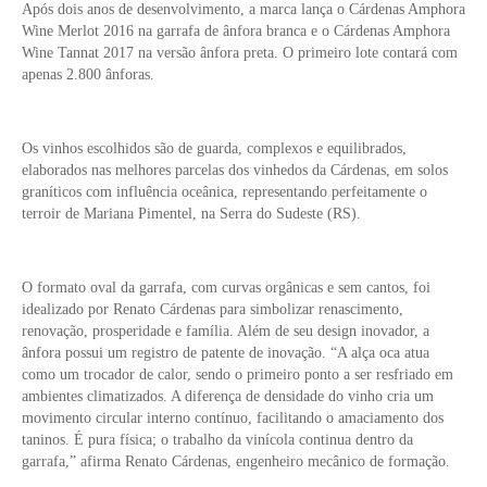
Após dois anos de desenvolvimento, a marca lança o Cárdenas Amphora
Wine Merlot 2016 na garrafa de ânfora branca e o Cárdenas Amphora
Wine Tannat 2017 na versão ânfora preta. O primeiro lote contará com
apenas 2.800 ânforas.
Os vinhos escolhidos são de guarda, complexos e equilibrados,
elaborados nas melhores parcelas dos vinhedos da Cárdenas, em solos
graníticos com influência oceânica, representando perfeitamente o
terroir de Mariana Pimentel, na Serra do Sudeste (RS).
O formato oval da garrafa, com curvas orgânicas e sem cantos, foi
idealizado por Renato Cárdenas para simbolizar renascimento,
renovação, prosperidade e família. Além de seu design inovador, a
ânfora possui um registro de patente de inovação. “A alça oca atua
como um trocador de calor, sendo o primeiro ponto a ser resfriado em
ambientes climatizados. A diferença de densidade do vinho cria um
movimento circular interno contínuo, facilitando o amaciamento dos
taninos. É pura física; o trabalho da vinícola continua dentro da
garrafa,” afirma Renato Cárdenas, engenheiro mecânico de formação.