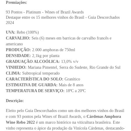
Premiações:
93 Pontos - Platinum - Wines of Brazil Awards
Destaque entre os 15 melhores vinhos do Brasil - Guia Descorchados
2024
UVA:
Rebo (100%)
CARVALHO:
Seis (6) meses em barricas de carvalho francês e
americano
PRODUÇÃO:
2.000 amphoras de 750ml
DENSIDADE:
2,1kg por planta
GRADUAÇÃO ALCOÓLICA:
13,0% v/v
VINHEDO:
Mariana Pimentel, Serra do Sudeste, Rio Grande do Sul
CLIMA:
Subtropical temperado
CARACTERÍSTICA DO SOLO:
Granítico
ESTIMATIVA DE GUARDA:
Mais de 8 anos
TEMPERATURA DE SERVIÇO:
18ºC a 20ºC
Descrição:
Eleito pelo Guia Descorchados como um dos melhores vinhos do Brasil
e com 93 pontos pela Wines of Brazil Awards, o
Cárdenas Amphora
Wine Rebo 2022
é um marco histórico na viticultura brasileira. Este
vinho representa o ápice da produção da Vinícola Cárdenas, destacando-