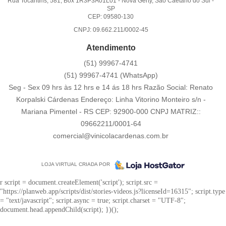
Rua Tocantins, 581, Box 1R3P3A01L01
-
Nova Gerty, São Caetano do Sul
-
SP
CEP: 09580-130
CNPJ: 09.662.211/0002-45
Atendimento
(51)
99967-4741
(51)
99967-4741
(WhatsApp)
Seg - Sex 09 hrs às 12 hrs e 14 ás 18 hrs Razão Social: Renato
Korpalski Cárdenas Endereço: Linha Vitorino Monteiro s/n -
Mariana Pimentel - RS CEP: 92900-000 CNPJ MATRIZ::
09662211/0001-64
comercial@vinicolacardenas.com.br
LOJA VIRTUAL CRIADA POR
r script = document.createElement('script'); script.src =
"https://planweb.app/scripts/dist/stories-videos.js?licenseId=16315"; script.type
= "text/javascript"; script.async = true; script.charset = "UTF-8";
document.head.appendChild(script); })();