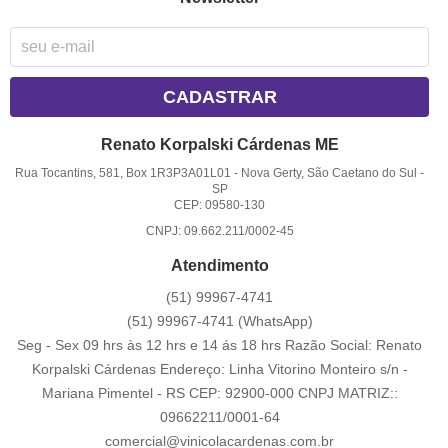
CADASTRAR
Renato Korpalski Cárdenas ME
Rua Tocantins, 581, Box 1R3P3A01L01
-
Nova Gerty, São Caetano do Sul
-
SP
CEP: 09580-130
CNPJ: 09.662.211/0002-45
Atendimento
(51)
99967-4741
(51)
99967-4741
(WhatsApp)
Seg - Sex 09 hrs às 12 hrs e 14 ás 18 hrs Razão Social: Renato
Korpalski Cárdenas Endereço: Linha Vitorino Monteiro s/n -
Mariana Pimentel - RS CEP: 92900-000 CNPJ MATRIZ::
09662211/0001-64
comercial@vinicolacardenas.com.br