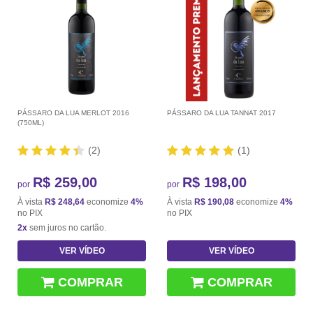
PÁSSARO DA LUA MERLOT 2016
PÁSSARO DA LUA TANNAT 2017
(750ML)
(2)
(1)
R$ 259,00
R$ 198,00
por
por
À vista
R$ 248,64
economize
4%
À vista
R$ 190,08
economize
4%
no PIX
no PIX
2x
sem juros no cartão.
VER VÍDEO
VER VÍDEO
COMPRAR
COMPRAR