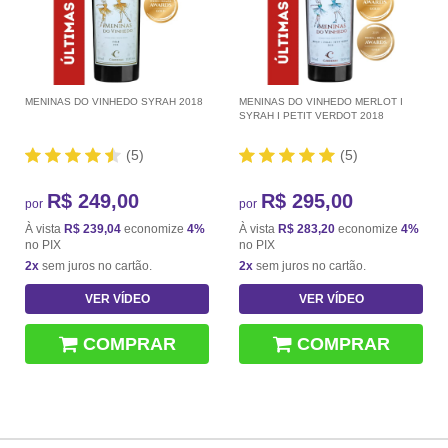
MENINAS DO VINHEDO SYRAH 2018
MENINAS DO VINHEDO MERLOT I
SYRAH I PETIT VERDOT 2018
(5)
(5)
R$ 249,00
R$ 295,00
por
por
À vista
R$ 239,04
economize
4%
À vista
R$ 283,20
economize
4%
no PIX
no PIX
2x
sem juros no cartão.
2x
sem juros no cartão.
VER VÍDEO
VER VÍDEO
COMPRAR
COMPRAR