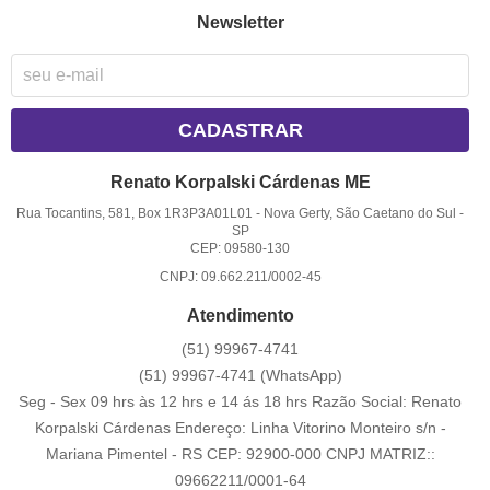
Newsletter
CADASTRAR
Renato Korpalski Cárdenas ME
Rua Tocantins, 581, Box 1R3P3A01L01
-
Nova Gerty, São Caetano do Sul
-
SP
CEP: 09580-130
CNPJ: 09.662.211/0002-45
Atendimento
(51)
99967-4741
(51)
99967-4741
(WhatsApp)
Seg - Sex 09 hrs às 12 hrs e 14 ás 18 hrs Razão Social: Renato
Korpalski Cárdenas Endereço: Linha Vitorino Monteiro s/n -
Mariana Pimentel - RS CEP: 92900-000 CNPJ MATRIZ::
09662211/0001-64