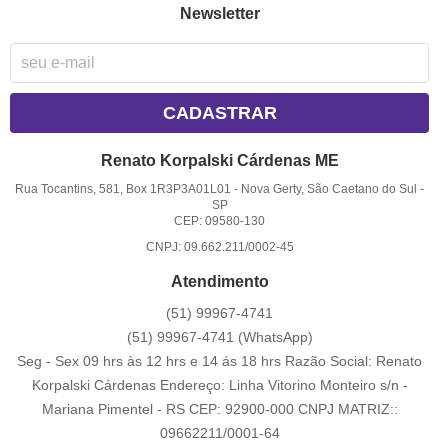
Newsletter
CADASTRAR
Renato Korpalski Cárdenas ME
Rua Tocantins, 581, Box 1R3P3A01L01
-
Nova Gerty, São Caetano do Sul
-
SP
CEP: 09580-130
CNPJ: 09.662.211/0002-45
Atendimento
(51)
99967-4741
(51)
99967-4741
(WhatsApp)
Seg - Sex 09 hrs às 12 hrs e 14 ás 18 hrs Razão Social: Renato
Korpalski Cárdenas Endereço: Linha Vitorino Monteiro s/n -
Mariana Pimentel - RS CEP: 92900-000 CNPJ MATRIZ::
09662211/0001-64