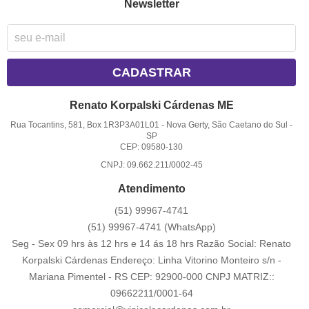
Newsletter
CADASTRAR
Renato Korpalski Cárdenas ME
Rua Tocantins, 581, Box 1R3P3A01L01
-
Nova Gerty, São Caetano do Sul
-
SP
CEP: 09580-130
CNPJ: 09.662.211/0002-45
Atendimento
(51)
99967-4741
(51)
99967-4741
(WhatsApp)
Seg - Sex 09 hrs às 12 hrs e 14 ás 18 hrs Razão Social: Renato
Korpalski Cárdenas Endereço: Linha Vitorino Monteiro s/n -
Mariana Pimentel - RS CEP: 92900-000 CNPJ MATRIZ::
09662211/0001-64