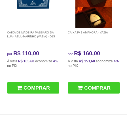
CAIXA DE MADEIRA PÁSSARO DA
CAIXA P/ 1 AMPHORA - VAZIA
LUA - AZUL-MARINHO (VAZIA) - D15
R$ 110,00
R$ 160,00
por
por
À vista
R$ 105,60
economize
4%
À vista
R$ 153,60
economize
4%
no PIX
no PIX
COMPRAR
COMPRAR