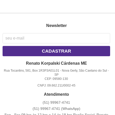
Newsletter
CADASTRAR
Renato Korpalski Cárdenas ME
Rua Tocantins, 581, Box 1R3P3A01L01
-
Nova Gerty, São Caetano do Sul
-
SP
CEP: 09580-130
CNPJ: 09.662.211/0002-45
Atendimento
(51)
99967-4741
(51)
99967-4741
(WhatsApp)
Seg - Sex 09 hrs às 12 hrs e 14 ás 18 hrs Razão Social: Renato