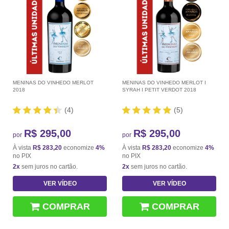
MENINAS DO VINHEDO MERLOT
MENINAS DO VINHEDO MERLOT I
2018
SYRAH I PETIT VERDOT 2018
(4)
(5)
R$ 295,00
R$ 295,00
por
por
À vista
R$ 283,20
economize
4%
À vista
R$ 283,20
economize
4%
no PIX
no PIX
2x
sem juros no cartão.
2x
sem juros no cartão.
VER VÍDEO
VER VÍDEO
COMPRAR
COMPRAR