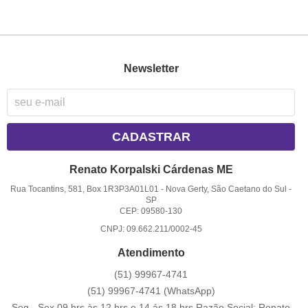
Newsletter
CADASTRAR
Renato Korpalski Cárdenas ME
Rua Tocantins, 581, Box 1R3P3A01L01
-
Nova Gerty, São Caetano do Sul
-
SP
CEP: 09580-130
CNPJ: 09.662.211/0002-45
Atendimento
(51)
99967-4741
(51)
99967-4741
(WhatsApp)
Seg - Sex 09 hrs às 12 hrs e 14 ás 18 hrs Razão Social: Renato